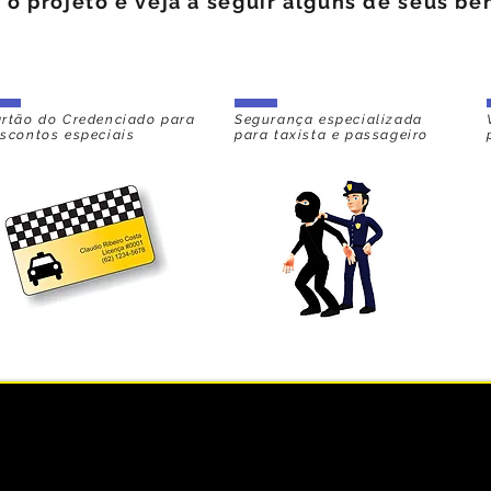
o projeto e veja a seguir alguns de seus ben
rtão do Credenciado para
Segurança especializada
scontos especiais
para taxista e passageiro