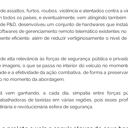
de assaltos, furtos, roubos, violência e atentados contra a
 em todos os países, e eventualmente, vem atingindo també
de P&D, desenvolveu um conjunto de hardwares que instala
ftwares de gerenciamento remoto telemático existentes no
ente eficiente, além de reduzir vertiginosamente o nível d
de alta relevância às forças de segurança pública e priva
m e imagens, o que se passa no interior do veículo no moment
idade e a efetividade da ação combativa, de forma a preserva
ulo no momento da abordagem.
il vem ganhando, a cada dia, simpatia entre forças p
rabalhadoras de taxistas em várias regiões, pois esses pro
dinária e revolucionária esfera de segurança.